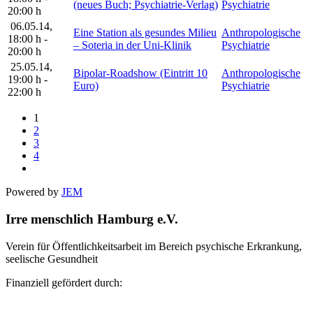
(neues Buch; Psychiatrie-Verlag)
Psychiatrie
20:00 h
06.05.14
,
Eine Station als gesundes Milieu
Anthropologische
18:00 h
-
– Soteria in der Uni-Klinik
Psychiatrie
20:00 h
25.05.14
,
Bipolar-Roadshow (Eintritt 10
Anthropologische
19:00 h
-
Euro)
Psychiatrie
22:00 h
1
2
3
4
Powered by
JEM
Irre menschlich Hamburg e.V.
Verein für Öffentlichkeitsarbeit im Bereich psychische Erkrankung,
seelische Gesundheit
Finanziell gefördert durch: