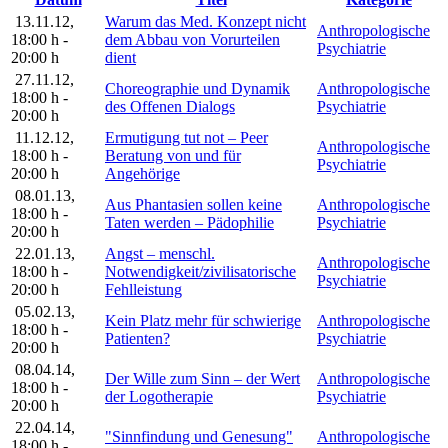
13.11.12
,
Warum das Med. Konzept nicht
Anthropologische
18:00 h
-
dem Abbau von Vorurteilen
Psychiatrie
20:00 h
dient
27.11.12
,
Choreographie und Dynamik
Anthropologische
18:00 h
-
des Offenen Dialogs
Psychiatrie
20:00 h
11.12.12
,
Ermutigung tut not – Peer
Anthropologische
18:00 h
-
Beratung von und für
Psychiatrie
20:00 h
Angehörige
08.01.13
,
Aus Phantasien sollen keine
Anthropologische
18:00 h
-
Taten werden – Pädophilie
Psychiatrie
20:00 h
22.01.13
,
Angst – menschl.
Anthropologische
18:00 h
-
Notwendigkeit/zivilisatorische
Psychiatrie
20:00 h
Fehlleistung
05.02.13
,
Kein Platz mehr für schwierige
Anthropologische
18:00 h
-
Patienten?
Psychiatrie
20:00 h
08.04.14
,
Der Wille zum Sinn – der Wert
Anthropologische
18:00 h
-
der Logotherapie
Psychiatrie
20:00 h
22.04.14
,
"Sinnfindung und Genesung"
Anthropologische
18:00 h
-