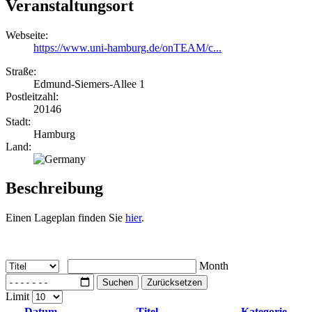
Veranstaltungsort
Webseite:
https://www.uni-hamburg.de/onTEAM/c...
Straße:
Edmund-Siemers-Allee 1
Postleitzahl:
20146
Stadt:
Hamburg
Land:
Beschreibung
Einen Lageplan finden Sie
hier
.
Month
Suchen
Zurücksetzen
Limit
Datum
Titel
Kategorie