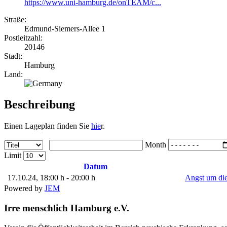
https://www.uni-hamburg.de/onTEAM/c...
Straße:
Edmund-Siemers-Allee 1
Postleitzahl:
20146
Stadt:
Hamburg
Land:
Beschreibung
Einen Lageplan finden Sie
hie
r.
Month
Limit
Datum
17.10.24
, 18:00 h
-
20:00 h
Angst um di
Powered by
JEM
Irre menschlich Hamburg e.V.