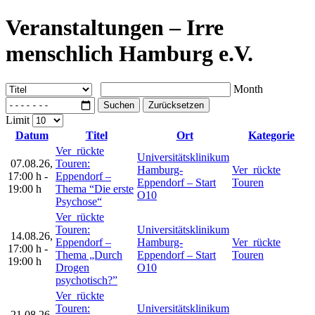
Veranstaltungen – Irre
menschlich Hamburg e.V.
Month
Suchen
Zurücksetzen
Limit
Datum
Titel
Ort
Kategorie
Ver_rückte
Universitätsklinikum
07.08.26
,
Touren:
Hamburg-
Ver_rückte
17:00 h
-
Eppendorf –
Eppendorf – Start
Touren
19:00 h
Thema “Die erste
O10
Psychose“
Ver_rückte
Touren:
Universitätsklinikum
14.08.26
,
Eppendorf –
Hamburg-
Ver_rückte
17:00 h
-
Thema „Durch
Eppendorf – Start
Touren
19:00 h
Drogen
O10
psychotisch?”
Ver_rückte
Touren:
Universitätsklinikum
21.08.26
,