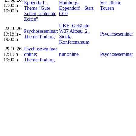
Eppendorf –
Hamburg-
Ver_rückte
17:00 h
-
Thema "Gute
Eppendorf – Start
Touren
19:00 h
Zeiten, schlechte
O10
Zeiten"
UKE, Gebäude
22.10.26
,
Psychoseseminar:
W37 Altbau, 2.
17:15 h
-
Psychoseseminar
Themenfindung
Stock,
19:00 h
Konferenzraum
29.10.26
,
Psychoseseminar
17:15 h
-
online:
nur online
Psychoseseminar
19:00 h
Themenfindung