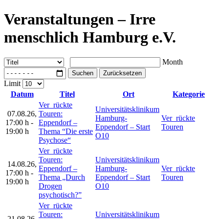
Veranstaltungen – Irre
menschlich Hamburg e.V.
Month
Suchen
Zurücksetzen
Limit
Datum
Titel
Ort
Kategorie
Ver_rückte
Universitätsklinikum
07.08.26
,
Touren:
Hamburg-
Ver_rückte
17:00 h
-
Eppendorf –
Eppendorf – Start
Touren
19:00 h
Thema “Die erste
O10
Psychose“
Ver_rückte
Touren:
Universitätsklinikum
14.08.26
,
Eppendorf –
Hamburg-
Ver_rückte
17:00 h
-
Thema „Durch
Eppendorf – Start
Touren
19:00 h
Drogen
O10
psychotisch?”
Ver_rückte
Touren:
Universitätsklinikum
21.08.26
,