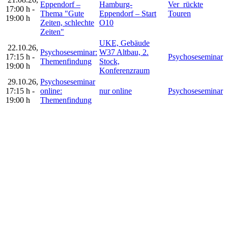
Eppendorf –
Hamburg-
Ver_rückte
17:00 h
-
Thema "Gute
Eppendorf – Start
Touren
19:00 h
Zeiten, schlechte
O10
Zeiten"
UKE, Gebäude
22.10.26
,
Psychoseseminar:
W37 Altbau, 2.
17:15 h
-
Psychoseseminar
Themenfindung
Stock,
19:00 h
Konferenzraum
29.10.26
,
Psychoseseminar
17:15 h
-
online:
nur online
Psychoseseminar
19:00 h
Themenfindung