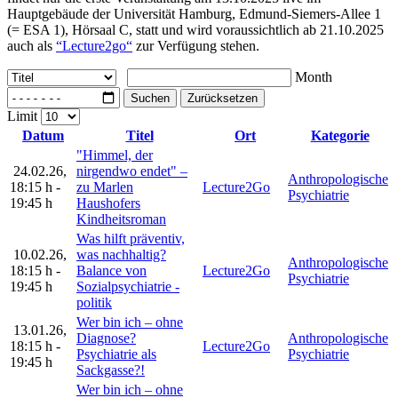
Hauptgebäude der Universität Hamburg, Edmund-Siemers-Allee 1
(= ESA 1), Hörsaal C, statt und wird voraussichtlich ab 21.10.2025
auch als
“Lecture2go“
zur Verfügung stehen.
Month
Suchen
Zurücksetzen
Limit
Datum
Titel
Ort
Kategorie
"Himmel, der
24.02.26
,
nirgendwo endet" –
Anthropologische
18:15 h
-
zu Marlen
Lecture2Go
Psychiatrie
19:45 h
Haushofers
Kindheitsroman
Was hilft präventiv,
10.02.26
,
was nachhaltig?
Anthropologische
18:15 h
-
Balance von
Lecture2Go
Psychiatrie
19:45 h
Sozialpsychiatrie -
politik
Wer bin ich – ohne
13.01.26
,
Diagnose?
Anthropologische
18:15 h
-
Lecture2Go
Psychiatrie als
Psychiatrie
19:45 h
Sackgasse?!
Wer bin ich – ohne