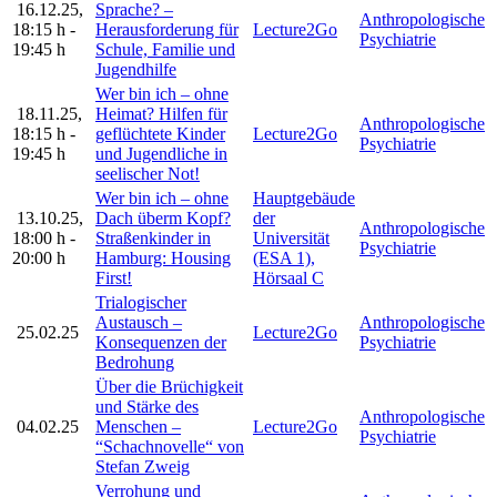
16.12.25
,
Sprache? –
Anthropologische
18:15 h
-
Herausforderung für
Lecture2Go
Psychiatrie
19:45 h
Schule, Familie und
Jugendhilfe
Wer bin ich – ohne
18.11.25
,
Heimat? Hilfen für
Anthropologische
18:15 h
-
geflüchtete Kinder
Lecture2Go
Psychiatrie
19:45 h
und Jugendliche in
seelischer Not!
Wer bin ich – ohne
Hauptgebäude
13.10.25
,
Dach überm Kopf?
der
Anthropologische
18:00 h
-
Straßenkinder in
Universität
Psychiatrie
20:00 h
Hamburg: Housing
(ESA 1),
First!
Hörsaal C
Trialogischer
Austausch –
Anthropologische
25.02.25
Lecture2Go
Konsequenzen der
Psychiatrie
Bedrohung
Über die Brüchigkeit
und Stärke des
Anthropologische
04.02.25
Menschen –
Lecture2Go
Psychiatrie
“Schachnovelle“ von
Stefan Zweig
Verrohung und