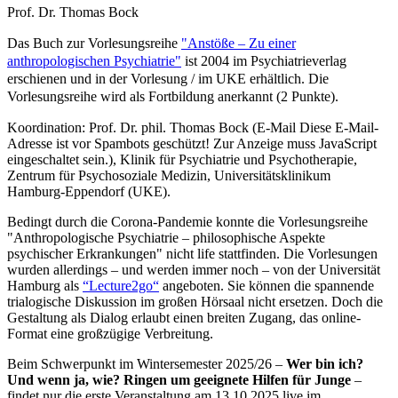
Prof. Dr. Thomas Bock
Das Buch zur Vorlesungsreihe
"
Anstöße – Zu einer
anthropologischen Psychiatrie
"
ist 2004 im Psychiatrieverlag
erschienen und in der Vorlesung / im UKE erhältlich. Die
Vorlesungsreihe wird als Fortbildung anerkannt (2 Punkte).
Koordination: Prof. Dr. phil. Thomas Bock (E-Mail
Diese E-Mail-
Adresse ist vor Spambots geschützt! Zur Anzeige muss JavaScript
eingeschaltet sein.
), Klinik für Psychiatrie und Psychotherapie,
Zentrum für Psychosoziale Medizin, Universitätsklinikum
Hamburg-Eppendorf (UKE).
Bedingt durch die Corona-Pandemie konnte die Vorlesungsreihe
"Anthropologische Psychiatrie – philosophische Aspekte
psychischer Erkrankungen" nicht life stattfinden. Die Vorlesungen
wurden allerdings – und werden immer noch – von der Universität
Hamburg als
“Lecture2go“
angeboten. Sie können die spannende
trialogische Diskussion im großen Hörsaal nicht ersetzen. Doch die
Gestaltung als Dialog erlaubt einen breiten Zugang, das online-
Format eine großzügige Verbreitung.
Beim Schwerpunkt im Wintersemester 2025/26 –
Wer bin ich?
Und wenn ja, wie?
Ringen um geeignete Hilfen für Junge
–
findet nur die erste Veranstaltung am 13.10.2025 live im