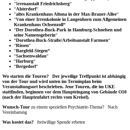
“I
rrenanstalt Friedrichsberg
“
“
Alsterdorf
“
"
altes Krankenhaus Altona in der Max-Brauer-Allee
“
“
Von einer Irrenkolonie in Langenhorn zum Allgemeinen
Krankenhaus Ochsenzoll“
“
Der Dorothea-Buck-Park in Hamburg-Schnelsen und
seine
Namensgeberin
“
“
Dorothea-Buck-Straße/Arbeitsanstalt Farmsen
“
“
Rissen
“
“
Bargfeld-Stegen“
“
Sachsenwaldau
“
“
Harburg
“
“
Bergedorf
“
Wo starten die Touren?
Der jeweilige Treffpunkt ist
abhängig
von der Tour
und wird unten im Terminplan beim
Veranstaltungsort beschrieben.
Jene Touren, die im UKE
stattfinden, beginnen vor dem Haupteingang von Gebäude O10
(nach der Hauptzufahrt rechts vom Kreisel).
Wunsch-Tour
zu einem speziellen Psychiatrie-Thema? Nach
Vereinbarung
Was kostet das?
freiwillige Spende erbeten