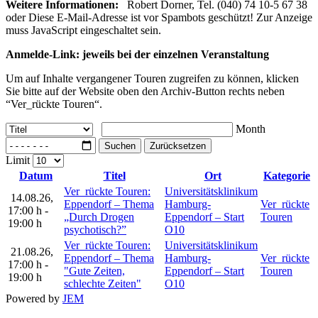
Weitere Informationen:
Robert Dorner, Tel. (040) 74 10-5 67 38
oder
Diese E-Mail-Adresse ist vor Spambots geschützt! Zur Anzeige
muss JavaScript eingeschaltet sein.
Anmelde-Link: jeweils bei der einzelnen Veranstaltung
Um auf Inhalte vergangener Touren zugreifen zu können, klicken
Sie bitte auf der Website oben den Archiv-Button rechts neben
“Ver_rückte Touren“.
Month
Suchen
Zurücksetzen
Limit
Datum
Titel
Ort
Kategorie
Ver_rückte Touren:
Universitätsklinikum
14.08.26
,
Eppendorf – Thema
Hamburg-
Ver_rückte
17:00 h
-
„Durch Drogen
Eppendorf – Start
Touren
19:00 h
psychotisch?”
O10
Ver_rückte Touren:
Universitätsklinikum
21.08.26
,
Eppendorf – Thema
Hamburg-
Ver_rückte
17:00 h
-
"Gute Zeiten,
Eppendorf – Start
Touren
19:00 h
schlechte Zeiten"
O10
Powered by
JEM