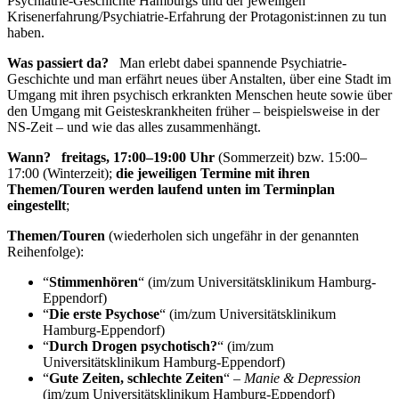
Psychiatrie-Geschichte Hamburgs und der jeweiligen
Krisenerfahrung/Psychiatrie-Erfahrung der Protagonist:innen zu tun
haben.
Was passiert da?
Man erlebt dabei spannende Psychiatrie-
Geschichte und man erfährt neues über Anstalten, über eine Stadt im
Umgang mit ihren psychisch erkrankten Menschen heute sowie über
den Umgang mit Geisteskrankheiten früher – beispielsweise in der
NS-Zeit – und wie das alles zusammenhängt.
Wann?
freitags, 17:00–19:00 Uhr
(Sommerzeit)
bzw. 15:00–
17:00 (Winterzeit);
die jeweiligen Termine mit ihren
Themen/Touren werden laufend unten im Terminplan
eingestellt
;
Themen/Touren
(wiederholen sich ungefähr in der genannten
Reihenfolge):
“
Stimmenhören
“ (im/zum Universitätsklinikum Hamburg-
Eppendorf)
“
Die erste Psychose
“ (im/zum Universitätsklinikum
Hamburg-Eppendorf)
“
Durch Drogen psychotisch?
“ (im/zum
Universitätsklinikum Hamburg-Eppendorf)
“
Gute Zeiten, schlechte Zeiten
“
– Manie & Depression
(im/zum Universitätsklinikum Hamburg-Eppendorf)