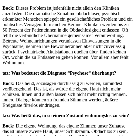
Bock:
Dieses Problem ist jedenfalls nicht allein den Kliniken
anzulasten. Die dramatische Zunahme obdachloser, psychisch
erkrankter Menschen spiegelt ein gesellschaftliches Problem und ein
politisches Versagen. In manchen Berliner Kliniken werden bis zu
50 Prozent der Patient:innen in die Obdachlosigkeit entlassen. Oft
fehlt die verbindliche Übernahme gemeinsamer Verantwortung.
Betreute Wohneinrichtungen veranlassen Einweisungen in die
Psychiatrie, nehmen ihre Bewohner:innen aber nicht zuverlässig
zurück. Psychiatrische Akutstationen quellen über, finden keinen
Ort, wohin die zu Entlassenen gehen können. Vor allem aber fehlt
Wohnraum.
taz: Was bedeutet die Diagnose “Psychose“ überhaupt?
Bock:
Das heißt, sozusagen durchlässig zu werden, zumindest
vorübergehend. Das ist, als würde die eigene Haut nicht mehr
schützen. Innen und außen lassen sich nicht mehr richtig trennen,
innere Dialoge können zu fremden Stimmen werden, äußere
Ereignisse filterlos eindringen.
taz: Was heißt das, in so einem Zustand wohnungslos zu sein?
Bock:
Die eigene Wohnung, das eigene Zimmer, unser Zuhause,
das ist unsere zweite Haut, unser Schutzraum. Obdachlos zu sein,