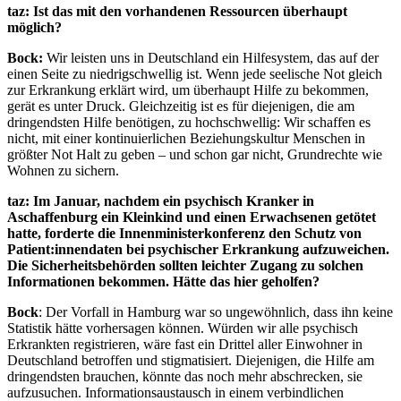
taz: Ist das mit den vorhandenen Ressourcen überhaupt
möglich?
Bock:
Wir leisten uns in Deutschland ein Hilfesystem, das auf der
einen Seite zu niedrigschwellig ist. Wenn jede seelische Not gleich
zur Erkrankung erklärt wird, um überhaupt Hilfe zu bekommen,
gerät es unter Druck. Gleichzeitig ist es für diejenigen, die am
dringendsten Hilfe benötigen, zu hochschwellig: Wir schaffen es
nicht, mit einer kontinuierlichen Beziehungskultur Menschen in
größter Not Halt zu geben – und schon gar nicht, Grundrechte wie
Wohnen zu sichern.
taz: Im Januar, nachdem ein psychisch Kranker in
Aschaffenburg ein Kleinkind und einen Erwachsenen getötet
hatte, forderte die Innenministerkonferenz den Schutz von
Patient:innendaten bei psychischer Erkrankung aufzuweichen.
Die Sicherheitsbehörden sollten leichter Zugang zu solchen
Informationen bekommen. Hätte das hier geholfen?
Bock
: Der Vorfall in Hamburg war so ungewöhnlich, dass ihn keine
Statistik hätte vorhersagen können. Würden wir alle psychisch
Erkrankten registrieren, wäre fast ein Drittel aller Einwohner in
Deutschland betroffen und stigmatisiert. Diejenigen, die Hilfe am
dringendsten brauchen, könnte das noch mehr abschrecken, sie
aufzusuchen. Informationsaustausch in einem verbindlichen