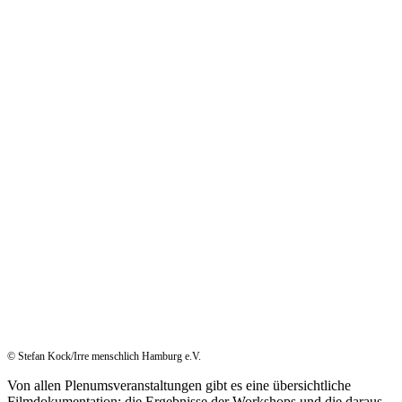
© Stefan Kock/Irre menschlich Hamburg e.V.
Von allen Plenumsveranstaltungen gibt es eine übersichtliche
Filmdokumentation; die Ergebnisse der Workshops und die daraus