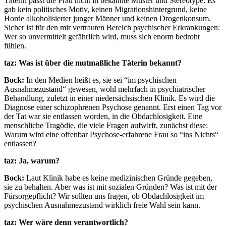
Täterin passt die Frau nicht in bekannte Muster und Stereotype. Es
gab kein politisches Motiv, keinen Migrationshintergrund, keine
Horde alkoholisierter junger Männer und keinen Drogenkonsum.
Sicher ist für den mir vertrauten Bereich psychischer Erkrankungen:
Wer so unvermittelt gefährlich wird, muss sich enorm bedroht
fühlen.
taz: Was ist über die mutmaßliche Täterin bekannt?
Bock:
In den Medien heißt es, sie sei “im psychischen
Ausnahmezustand“ gewesen, wohl mehrfach in psychiatrischer
Behandlung, zuletzt in einer niedersächsischen Klinik. Es wird die
Diagnose einer schizophrenen Psychose genannt. Erst einen Tag vor
der Tat war sie entlassen worden, in die Obdachlosigkeit. Eine
menschliche Tragödie, die viele Fragen aufwirft, zunächst diese:
Warum wird eine offenbar Psychose-erfahrene Frau so “ins Nichts“
entlassen?
taz: Ja, warum?
Bock:
Laut Klinik habe es keine medizinischen Gründe gegeben,
sie zu behalten. Aber was ist mit sozialen Gründen? Was ist mit der
Fürsorgepflicht? Wir sollten uns fragen, ob Obdachlosigkeit im
psychischen Ausnahmezustand wirklich freie Wahl sein kann.
taz: Wer wäre denn verantwortlich?