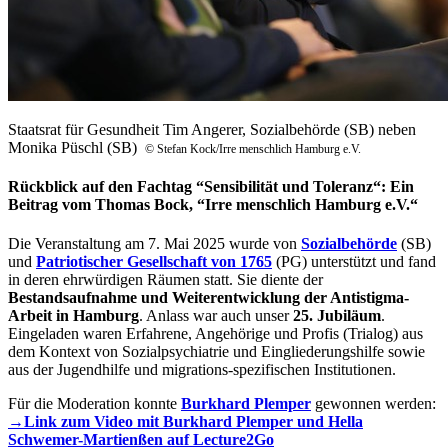
Staatsrat für Gesundheit Tim Angerer, Sozialbehörde (SB) neben
Monika Püschl (SB)
© Stefan Kock/Irre menschlich Hamburg e.V.
Rückblick auf den Fachtag “Sensibilität und Toleranz“: Ein
Beitrag vom Thomas Bock, “Irre menschlich Hamburg e.V.“
Die Veranstaltung am 7. Mai 2025 wurde von
Sozialbehörde
(SB)
und
Patriotischer Gesellschaft von 1765
(PG) unterstützt und fand
in deren ehrwürdigen Räumen statt. Sie diente der
Bestandsaufnahme und Weiterentwicklung der Antistigma-
Arbeit in Hamburg
. Anlass war auch unser
25. Jubiläum
.
Eingeladen waren Erfahrene, Angehörige und Profis (Trialog) aus
dem Kontext von Sozialpsychiatrie und Eingliederungshilfe sowie
aus der Jugendhilfe und migrations-spezifischen Institutionen.
Für die Moderation konnte
Burkhard Plemper
gewonnen werden:
→Link zum Video mit Burkhard Plemper und Hella
Schwemer-Martienßen auf Lecture2Go