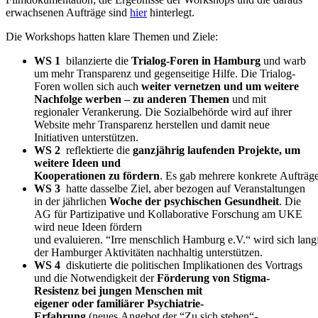
erwachsenen Aufträge sind
hier
hinterlegt.
Die Workshops hatten klare Themen und Ziele:
WS 1
bilanzierte die
Trialog-Foren in Hamburg
und warb
um mehr Transparenz und gegenseitige Hilfe. Die Trialog-
Foren wollen sich auch
weiter vernetzen und um weitere
Nachfolge werben – zu anderen Themen
und mit
regionaler Verankerung. Die Sozialbehörde wird auf ihrer
Website mehr Transparenz herstellen und damit neue
Initiativen unterstützen.
WS 2
reflektierte die
ganzjährig laufenden Projekte, um
weitere Ideen und
Kooperationen zu fördern
. Es gab mehrere konkrete Aufträ
WS 3
hatte dasselbe Ziel, aber bezogen auf Veranstaltungen
in der jährlichen
Woche der psychischen Gesundheit
. Die
AG für Partizipative und Kollaborative Forschung am UKE
wird neue Ideen fördern
und evaluieren. “Irre menschlich Hamburg e.V.“ wird sich lang
der Hamburger Aktivitäten nachhaltig unterstützen.
WS 4
diskutierte die politischen Implikationen des Vortrags
und die Notwendigkeit der
Förderung von Stigma-
Resistenz bei jungen Menschen mit
eigener oder familiärer Psychiatrie-
Erfahrung
(neues Angebot der “Zu sich stehen“-