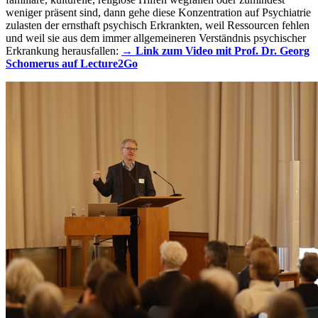
weniger präsent sind, dann gehe diese Konzentration auf Psychiatrie
zulasten der ernsthaft psychisch Erkrankten, weil Ressourcen fehlen
und weil sie aus dem immer allgemeineren Verständnis psychischer
Erkrankung herausfallen:
→ Link zum Video mit Prof. Dr. Georg
Schomerus auf Lecture2Go