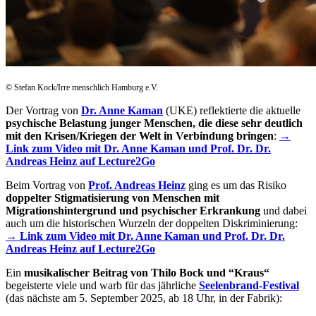
© Stefan Kock/Irre menschlich Hamburg e.V.
Der Vortrag von
Dr. Anne Kaman
(UKE) reflektierte die aktuelle
psychische Belastung junger Menschen, die diese sehr deutlich
mit den Krisen/Kriegen der Welt in Verbindung bringen
:
→
Link zum Video mit Dr. Anne Kaman und Prof. Dr. Dr.
Andreas Heinz auf Lecture2Go
Beim Vortrag von
Prof. Andreas Heinz
ging es um das Risiko
doppelter Stigmatisierung von Menschen mit
Migrationshintergrund und psychischer Erkrankung
und dabei
auch um die historischen Wurzeln der doppelten Diskriminierung:
→ Link zum Video mit Dr. Anne Kaman und Prof. Dr. Dr.
Andreas Heinz auf Lecture2Go
Ein
musikalischer Beitrag von Thilo Bock und “Kraus“
begeisterte viele und warb für das jährliche
Seelenbrand-Festival
(das nächste am 5. September 2025, ab 18 Uhr, in der Fabrik):