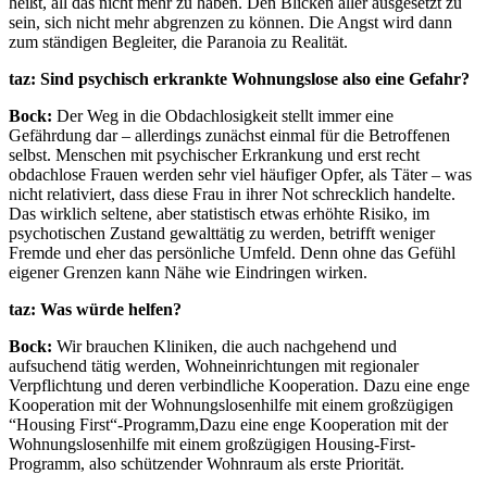
heißt, all das nicht mehr zu haben. Den Blicken aller ausgesetzt zu
sein, sich nicht mehr abgrenzen zu können. Die Angst wird dann
zum ständigen Begleiter, die Paranoia zu Realität.
taz: Sind psychisch erkrankte Wohnungslose also eine Gefahr?
Bock:
Der Weg in die Obdachlosigkeit stellt immer eine
Gefährdung dar – allerdings zunächst einmal für die Betroffenen
selbst. Menschen mit psychischer Erkrankung und erst recht
obdachlose Frauen werden sehr viel häufiger Opfer, als Täter – was
nicht relativiert, dass diese Frau in ihrer Not schrecklich handelte.
Das wirklich seltene, aber statistisch etwas erhöhte Risiko, im
psychotischen Zustand gewalttätig zu werden, betrifft weniger
Fremde und eher das persönliche Umfeld. Denn ohne das Gefühl
eigener Grenzen kann Nähe wie Eindringen wirken.
taz: Was würde helfen?
Bock:
Wir brauchen Kliniken, die auch nachgehend und
aufsuchend tätig werden, Wohneinrichtungen mit regionaler
Verpflichtung und deren verbindliche Kooperation. Dazu eine enge
Kooperation mit der
Wohnungslosenhilfe mit einem großzügigen
“Housing First“-Programm,Dazu eine enge Kooperation mit der
Wohnungslosenhilfe mit einem großzügigen Housing-First-
Programm, also schützender Wohnraum als erste Priorität.