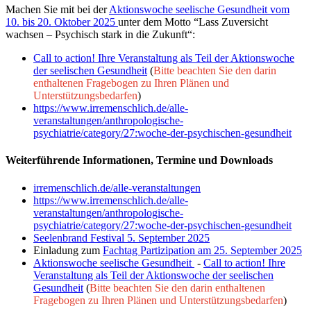
Machen Sie mit bei der
Aktionswoche seelische Gesundheit vom
10. bis 20. Oktober 2025
unter dem Motto “Lass Zuversicht
wachsen – Psychisch stark in die Zukunft“:
Call to action! Ihre Veranstaltung als Teil der Aktionswoche
der seelischen Gesundheit
(
Bitte beachten Sie den darin
enthaltenen Fragebogen zu Ihren Plänen und
Unterstützungsbedarfen
)
https://www.irremenschlich.de/alle-
veranstaltungen/anthropologische-
psychiatrie/category/27:woche-der-psychischen-gesundheit
Weiterführende Informationen, Termine und Downloads
irremenschlich.de/alle-veranstaltungen
https://www.irremenschlich.de/alle-
veranstaltungen/anthropologische-
psychiatrie/category/27:woche-der-psychischen-gesundheit
Seelenbrand Festival 5. September 2025
Einladung zum
Fachtag Partizipation am 25. September 2025
Aktionswoche seelische Gesundheit
-
Call to action! Ihre
Veranstaltung als Teil der Aktionswoche der seelischen
Gesundheit
(
Bitte beachten Sie den darin enthaltenen
Fragebogen zu Ihren Plänen und Unterstützungsbedarfen
)