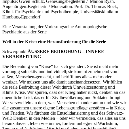
Impulse: Gwen Schulz, Genesungsbegleiterin / Marion Ryan,
Angehörigen-Begleiterin / Moderation: Prof. Dr. Thomas Bock,
Klinik für Psychiatrie und Psychotherapie, Universitätsklinikum
Hamburg-Eppendorf
Eine Veranstaltung der Vorlesungsreihe Anthropologische
Psychiatrie aus der Serie
Welt in der Krise: eine Herausforderung für die Seele
Schwerpunkt
ÄUSSERE BEDROHUNG – INNERE
VERARBEITUNG
Die Bedeutung von “Krise“ hat sich geändert: Sie ist nicht mehr
vorrangig subjektiv und individuell; sie kommt zunehmend von
außen, Menschen-gemacht, und betrifft uns alle – mehr oder
weniger. Wir müssen uns alle damit auseinandersetzen. Wir fühlen
die reale Bedrohung dieser Welt durch Umweltzerstörung und
Klima-Krise. Wir spüren, dass der Krieg näher rückt, denken an das
unendliche Leid, das er für Zivilbevölkerung und Soldaten bringt.
Wir verzweifeln an dem, was Menschen einander antun und wie wir
alle zusammen unsere eigene Lebensgrundlage zerstören – in Krieg
und Frieden. Wir fürchten die Entsolidarisierung und das Schwarz-
Weiß-Denken in den Medien – oder wir vermeiden, das alles an uns
heranzulassen, leben wie immer, fordern unbegrenzt Wachstum,
Tempo und Aufrüstung. Was ist gesünder, was ist berechtigter? –