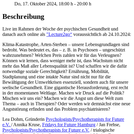
Do, 17. Oktober 2024
, 18:00 h
-
20:00 h
Beschreibung
Live im Rahmen der Woche der psychischen Gesundheit und
danach auch online als
"Lecture2go“
voraussichtlich ab 24.10.2024:
Klima-Katastrophe, Arten-Sterben – unsere Lebensgrundlagen sind
bedroht. Was bedeutet es, das – z. B. in Psychosen – ungeschützt
wahrzunehmen? Welchen Preis zahlen wir für das Verleugnen?
Können wir lernen, dass weniger mehr ist, dass Wachstum nicht
mehr das Maß aller Lebensqualität ist? Und schaffen wir die dafür
notwendige soziale Gerechtigkeit? Ernährung, Mobilität,
Stadtplanung und eine intakte Natur sind nicht nur für die
Bewältigung der Umweltkrisen essenziell, sondern auch für unsere
seelische Gesundheit. Eine gigantische Herausforderung, erst recht
in der momentanen Weltlage. Machen wir Druck auf die Politik?
Mischen wir uns ein? Machen wir die Angst um diese Welt zum
Thema – auch in Therapien? Oder werden wir demnächst eine neue
Angststörung erfinden und das Problem psychiatrisieren?
Lea Dohm, Gründerin
Psychologists/Psychotherapists for Future
e.V.
/ Annika Kruse,
Fridays for Future Hamburg
/ Jan Frehse,
Psychologists/Psychotherapists for Future e.V.
/ trialogische