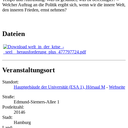
Welcher Auftrag an die Politik ergibt sich, wenn wir die innere Welt,
den inneren Frieden, ernst nehmen?
Dateien
welt_in_der_krise_-
_seel__herausforderung_plus_477797724.pdf
Veranstaltungsort
Standort:
Hauptgebäude der Universität (ESA 1), Hörsaal M
-
Webseite
Straße:
Edmund-Siemers-Allee 1
Postleitzahl:
20146
Stadt:
Hamburg
Land: