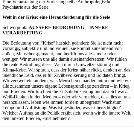
Eine Veranstaltung der Vorlesungsreihe Anthropologische
Psychiatrie aus der Serie
Welt in der Krise: eine Herausforderung für die Seele
Schwerpunkt
ÄUSSERE BEDROHUNG – INNERE
VERARBEITUNG
Die Bedeutung von “Krise“ hat sich geändert: Sie ist nicht mehr
vorrangig subjektiv und individuell; sie kommt zunehmend von
außen, Menschen-gemacht, und betrifft uns alle – mehr oder
weniger. Wir müssen uns alle damit auseinandersetzen. Wir fühlen
die reale Bedrohung dieser Welt durch Umweltzerstörung und
Klima-Krise. Wir spüren, dass der Krieg näher rückt, denken an das
unendliche Leid, das er für Zivilbevölkerung und Soldaten bringt.
Wir verzweifeln an dem, was Menschen einander antun und wie wir
alle zusammen unsere eigene Lebensgrundlage zerstören – in Krieg
und Frieden. Wir fürchten die Entsolidarisierung und das Schwarz-
Weiß-Denken in den Medien – oder wir vermeiden, das alles an uns
heranzulassen, leben wie immer, fordern unbegrenzt Wachstum,
Tempo und Aufrüstung. Was ist gesünder, was ist berechtigter? –
Welcher Auftrag an die Politik ergibt sich, wenn wir die innere Welt,
den inneren Frieden, ernst nehmen?