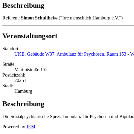
Beschreibung
Referent:
Simon Schultheiss
(“Irre menschlich Hamburg e.V.“)
Veranstaltungsort
Standort:
UKE, Gebäude W37, Ambulanz für Psychosen, Raum 153
-
W
Straße:
Martinistraße 152
Postleitzahl:
20251
Stadt:
Hamburg
Beschreibung
Die Sozialpsychiatrische Spezialambulanz für Psychosen und Bipolar
Powered by
JEM