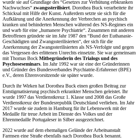
wurde sie auf Grundlage des “Gesetzes zur Verhütung erbkranken
Nachwuchses“
zwangssterilisiert
. Dorothea Buck verarbeitete ihr
Schicksal mit Hilfe der Kunst. Außerdem setzte sie sich für die
Aufklärung und die Anerkennung der Verbrechen an psychisch
kranken und behinderten Menschen während des NS-Regimes ein
und warb für eine „humanere Psychiatrie“. Zusammen mit anderen
Betroffenen gründete sie im Jahr 1987 den “Bund der Euthanasie-
Geschädigten und Zwangssterilisierten“, der sich für die
Anerkennung der Zwangssterilisierten als NS-Verfolgte und gegen
das Vergessen des erlittenen Unrechts einsetzte. Sie war gemeinsam
mit Thomas Bock
Mitbegründerin des Trialogs und des
Psychoseseminars
. Im Jahr 1992 war sie eine der Gründerinnen
und Gründer des Bundesverbandes Psychiatrie-Erfahrener (BPE)
e.V., deren Ehrenvorsitzende sie später wurde.
Durch ihr Wirken hat Dorothea Buck einen großen Beitrag zur
Entstigmatisierung psychisch erkrankter Menschen geleistet. Ihr
wurde 1997 das Verdienstkreuz 1. Klasse und 2008 das Große
Verdienstkreuz der Bundesrepublik Deutschland verliehen. Im Jahr
2017 wurde sie zudem in Hamburg für ihr Lebenswerk mit der
Medaille für treue Arbeit im Dienste des Volkes und der
Ehrenmedaille Portugaleser in Silber ausgezeichnet.
2022 wurde auf dem ehemaligen Gelände der Arbeitsanstalt
Farmsen eine Straße ebenfalls nach Dorothea Buck benannt.